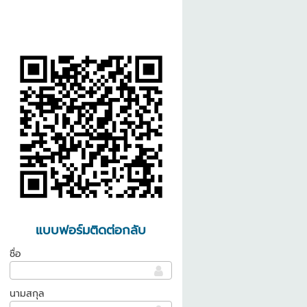
แบบฟอร์มติดต่อกลับ
ชื่อ
นามสกุล