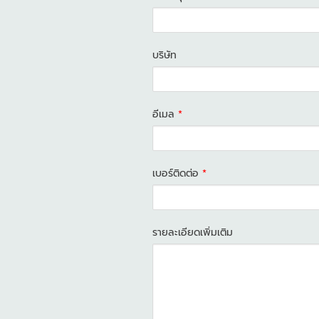
บริษัท
อีเมล
*
เบอร์ติดต่อ
*
รายละเอียดเพิ่มเติม