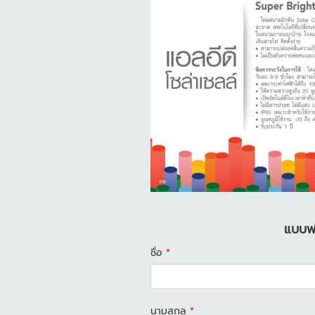
แบบฟอ
ชื่อ
*
นามสกุล
*