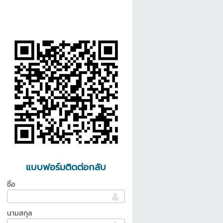
แบบฟอร์มติดต่อกลับ
ชื่อ
นามสกุล