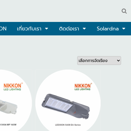
ON
เกี่ยวกับเรา
ติดต่อเรา
Solardna