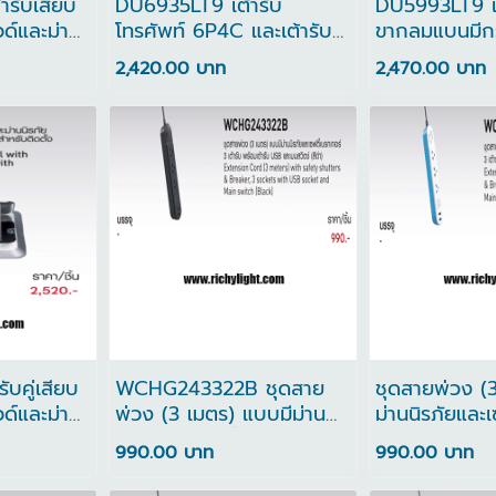
รับเสียบ
DU6935LT9 เต้ารับ
DU5993LT9 เต้
ด์และม่าน
โทรศัพท์ 6P4C และเต้ารับ
ขากลมแบนมีกร
ต้ารับ
คอมพิวเตอร์ (CAT5E)
กล่องและฝาค
2,420.00 บาท
2,470.00 บาท
พร้อมกล่องและฝาครอบ
DU5993LT9
ป้องกัน
บคู่เสียบ
WCHG243322B ชุดสาย
ชุดสายพ่วง (
ด์และม่าน
พ่วง (3 เมตร) แบบมีม่าน
ม่านนิรภัยและ
องและฝา
นิรภัยและเซฟตี้เบรกเกอร์ 3
เกอร์ 3 เต้ารั
990.00 บาท
990.00 บาท
เต้ารับ พร้อมเต้ารับ USB
USB WCHG2