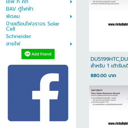
เซฟ ที คัท
BAV ตู้ไฟฟ้า
พัดลม
ป้ายเตือนไฟจราจร Solar
Cell
Schneider
สายไฟ
DU5199HTC,DU
สําหรับ 1 เต้ารับเด
DU5199HTC สําห
880.00 บาท
อุปกรณ์ Floor O
Resin Type