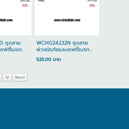
 ชุดสาย
WCHG24232N ชุดสาย
เซฟตี้เบรก
พ่วงนิรภัยและเซฟตี้เบรก
บ และเมนสวิตช์
เกอร์
525.00 บาท
า)
12
Next