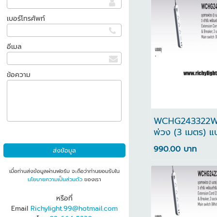
เบอร์โทรศัพท์
อีเมล
ข้อความ
WCHG243322W 
พ่วง (3 เมตร) แ
นิรภัยและเซฟตี้เ
990.00 บาท
เต้ารับ พร้อมเต้
เมื่อท่านส่งข้อมูลผ่านฟอร์ม จะถือว่าท่านยอมรับใน
นโยบายความเป็นส่วนตัว
ของเรา
หรือที่
Email
Richylight.99@hotmail.com