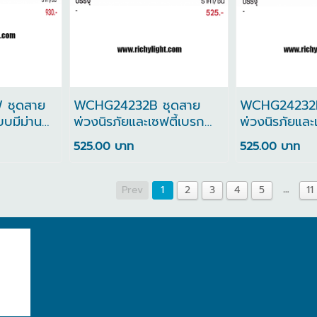
ชุดสาย
WCHG24232B ชุดสาย
WCHG24232D
บบมีม่าน
พ่วงนิรภัยและเซฟตี้เบรก
พ่วงนิรภัยและ
บรกเกอร์ 3
เกอร์ 3 เต้ารับ และเมนสวิตช์
เกอร์ 3 เต้ารั
525.00 บาท
525.00 บาท
(2 เมตร) (สีดํา)
(2 เมตร) (สีฟ้
…
Prev
1
2
3
4
5
11