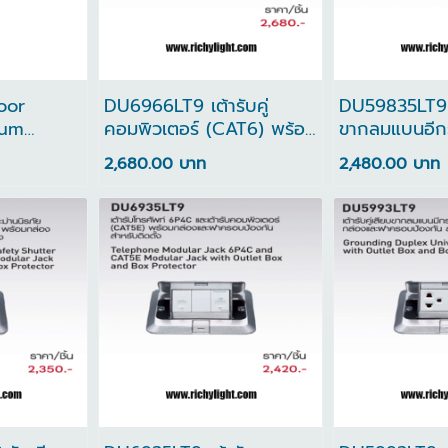
oor
DU6966LT9 เต้ารับคู่
DU59835LT9 เ
num
คอมพิวเตอร์ (CAT6) พร้อม
ขากลมแบนอีกร
่าย
กล่องและฝาครอบป้องกัน
นมิรภัย พร้อมด
2,680.00 บาท
2,480.00 บาท
คอมพิวเตอร์ 