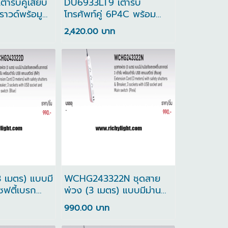
ารับคู่เสียบ
DU6933LT9 เต้ารับ
าวด์พร้อมู
โทรศัพท์คู่ 6P4C พร้อม
รอบป้องกัน
กล่องและ ฝาครอบป้องกัน
2,420.00 บาท
3 เมตร) แบบมี
WCHG243322N ชุดสาย
เซฟตี้เบรก
พ่วง (3 เมตร) แบบมีม่าน
บ พร้อมเต้ารับ
นิรภัยและเซฟตี้เบรกเกอร์ 3
990.00 บาท
43322D
เต้ารับ พร้อมเต้ารับ USB