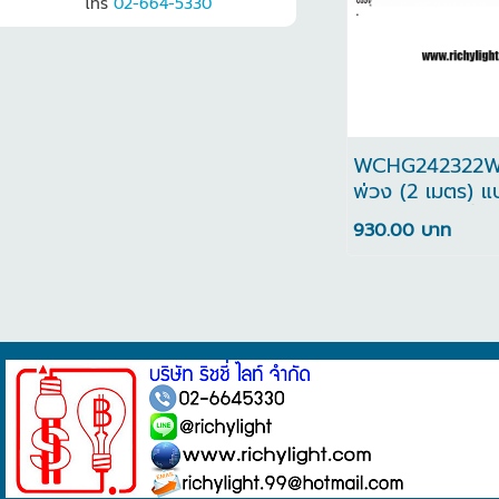
โทร
02-664-5330
WCHG242322W 
พ่วง (2 เมตร) แ
นิรภัยและเซฟตี้เ
930.00 บาท
เต้ารับ