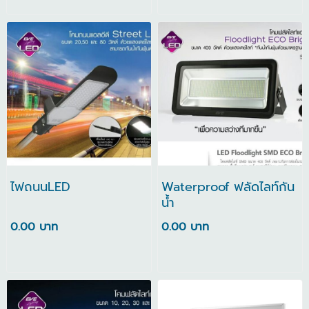
ไฟถนนLED
Waterproof ฟลัดไลท์กัน
น้ำ
0.00 บาท
0.00 บาท