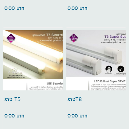
0.00 บาท
0.00 บาท
ราง T5
รางT8
0.00 บาท
0.00 บาท