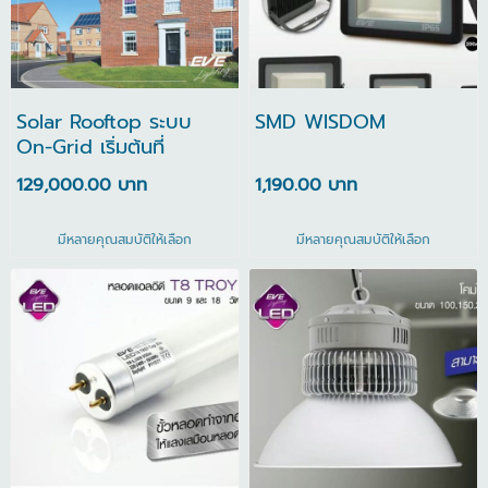
Solar Rooftop ระบบ
SMD WISDOM
On-Grid เริ่มต้นที่
129,000.00 บาท
1,190.00 บาท
มีหลายคุณสมบัติให้เลือก
มีหลายคุณสมบัติให้เลือก