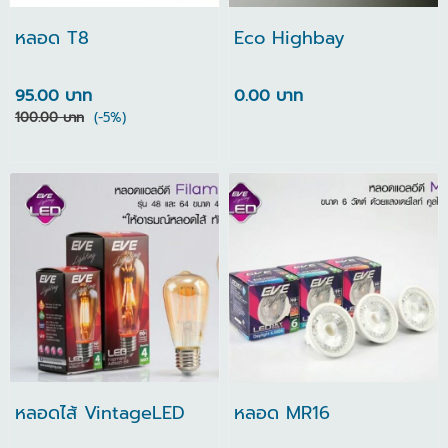
หลอด T8
Eco Highbay
95.00 บาท
0.00 บาท
100.00 บาท
(-5%)
หลอดไส้ VintageLED
หลอด MR16