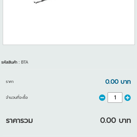
รหัสสินค้า :
BTA
0.00 บาท
ราคา
จำนวนที่จะซื้อ
ราคารวม
0.00 บาท