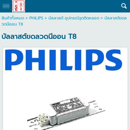
สินค้าทั้งหมด
>
PHILIPS
>
บัลลาสต์ อุปกรณ์จุดติดหลอด
> บัลลาสต์ขดล
วดนีออน T8
บัลลาสต์ขดลวดนีออน T8