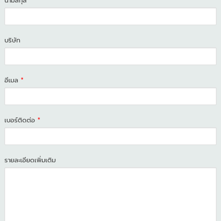
นามสกุล
*
บริษัท
อีเมล
*
เบอร์ติดต่อ
*
รายละเอียดเพิ่มเติม